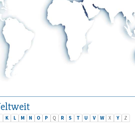
eltweit
J
K
L
M
N
O
P
Q
R
S
T
U
V
W
X
Y
Z