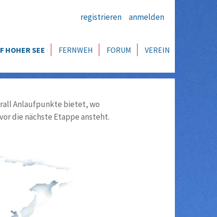
registrieren
anmelden
F HOHER SEE
FERNWEH
FORUM
VEREIN
all Anlaufpunkte bietet, wo
vor die nächste Etappe ansteht.