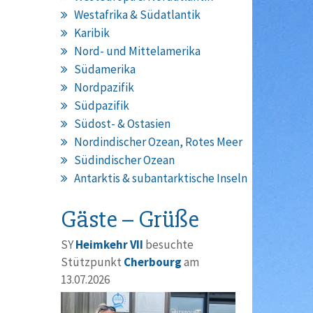
Westafrika & Südatlantik
Karibik
Nord- und Mittelamerika
Südamerika
Nordpazifik
Südpazifik
Südost- & Ostasien
Nordindischer Ozean, Rotes Meer
Südindischer Ozean
Antarktis & subantarktische Inseln
Gäste – Grüße
SY
Heimkehr VII
besuchte
Stützpunkt
Cherbourg
am
13.07.2026