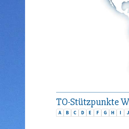
TO-Stützpunkte W
A
B
C
D
E
F
G
H
I