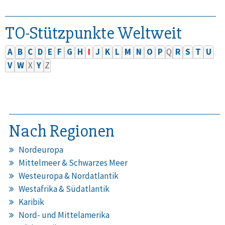
TO-Stützpunkte Weltweit
A
B
C
D
E
F
G
H
I
J
K
L
M
N
O
P
Q
R
S
T
U
V
W
X
Y
Z
Nach Regionen
Nordeuropa
Mittelmeer & Schwarzes Meer
Westeuropa & Nordatlantik
Westafrika & Südatlantik
Karibik
Nord- und Mittelamerika