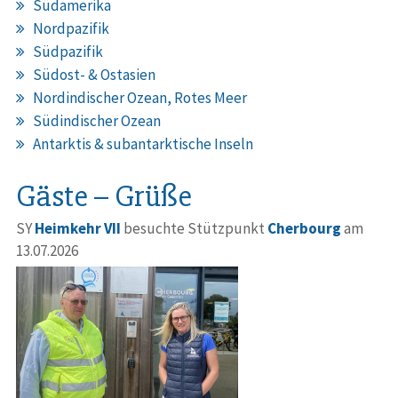
Südamerika
Nordpazifik
Südpazifik
Südost- & Ostasien
Nordindischer Ozean, Rotes Meer
Südindischer Ozean
Antarktis & subantarktische Inseln
Gäste – Grüße
SY
Heimkehr VII
besuchte Stützpunkt
Cherbourg
am
13.07.2026