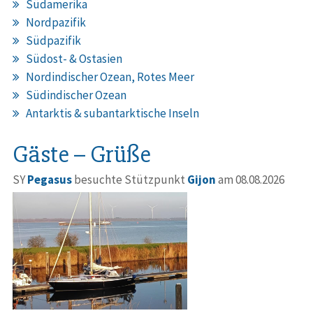
Südamerika
Nordpazifik
Südpazifik
Südost- & Ostasien
Nordindischer Ozean, Rotes Meer
Südindischer Ozean
Antarktis & subantarktische Inseln
Gäste – Grüße
SY
Pegasus
besuchte Stützpunkt
Gijon
am 08.08.2026