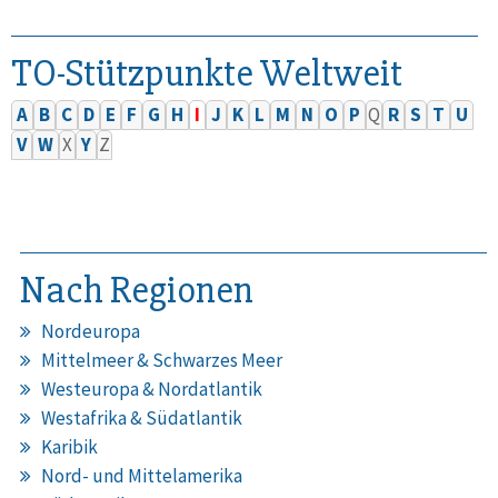
TO-Stützpunkte Weltweit
A
B
C
D
E
F
G
H
I
J
K
L
M
N
O
P
Q
R
S
T
U
V
W
X
Y
Z
Nach Regionen
Nordeuropa
Mittelmeer & Schwarzes Meer
Westeuropa & Nordatlantik
Westafrika & Südatlantik
Karibik
Nord- und Mittelamerika