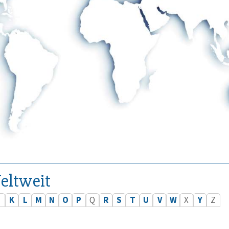
eltweit
J
K
L
M
N
O
P
Q
R
S
T
U
V
W
X
Y
Z