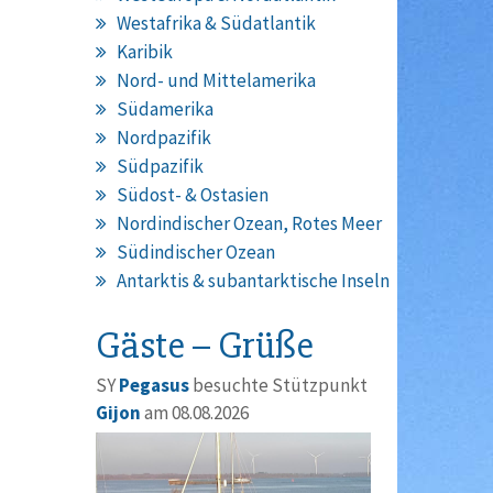
Westafrika & Südatlantik
Karibik
Nord- und Mittelamerika
Südamerika
Nordpazifik
Südpazifik
Südost- & Ostasien
Nordindischer Ozean, Rotes Meer
Südindischer Ozean
Antarktis & subantarktische Inseln
Gäste – Grüße
SY
Pegasus
besuchte Stützpunkt
Gijon
am 08.08.2026