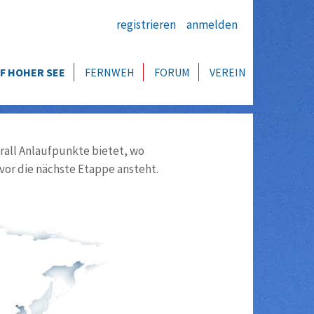
registrieren
anmelden
F HOHER SEE
FERNWEH
FORUM
VEREIN
all Anlaufpunkte bietet, wo
vor die nächste Etappe ansteht.