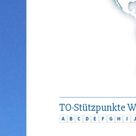
TO-Stützpunkte W
A
B
C
D
E
F
G
H
I