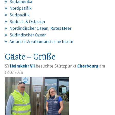
Südamerika
Nordpazifik
Südpazifik
Südost- & Ostasien
Nordindischer Ozean, Rotes Meer
Südindischer Ozean
Antarktis & subantarktische Inseln
Gäste – Grüße
SY
Heimkehr VII
besuchte Stützpunkt
Cherbourg
am
13.07.2026