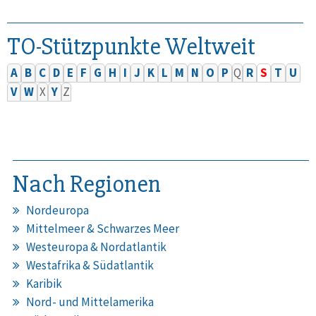
TO-Stützpunkte Weltweit
A
B
C
D
E
F
G
H
I
J
K
L
M
N
O
P
Q
R
S
T
U
V
W
X
Y
Z
Nach Regionen
Nordeuropa
Mittelmeer & Schwarzes Meer
Westeuropa & Nordatlantik
Westafrika & Südatlantik
Karibik
Nord- und Mittelamerika