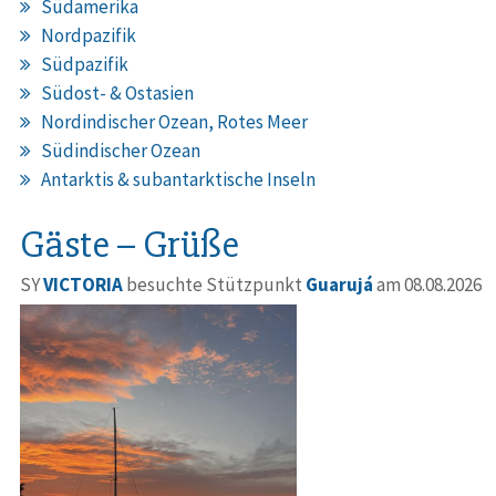
Südamerika
Nordpazifik
Südpazifik
Südost- & Ostasien
Nordindischer Ozean, Rotes Meer
Südindischer Ozean
Antarktis & subantarktische Inseln
Gäste – Grüße
SY
VICTORIA
besuchte Stützpunkt
Guarujá
am 08.08.2026