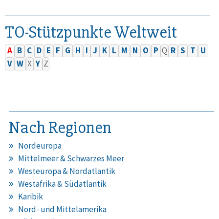
TO-Stützpunkte Weltweit
A
B
C
D
E
F
G
H
I
J
K
L
M
N
O
P
Q
R
S
T
U
V
W
X
Y
Z
Nach Regionen
Nordeuropa
Mittelmeer & Schwarzes Meer
Westeuropa & Nordatlantik
Westafrika & Südatlantik
Karibik
Nord- und Mittelamerika