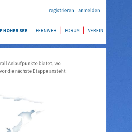
registrieren
anmelden
F HOHER SEE
FERNWEH
FORUM
VEREIN
all Anlaufpunkte bietet, wo
vor die nächste Etappe ansteht.