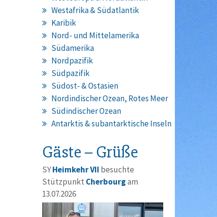
Westafrika & Südatlantik
Karibik
Nord- und Mittelamerika
Südamerika
Nordpazifik
Südpazifik
Südost- & Ostasien
Nordindischer Ozean, Rotes Meer
Südindischer Ozean
Antarktis & subantarktische Inseln
Gäste – Grüße
SY
Heimkehr VII
besuchte
Stützpunkt
Cherbourg
am
13.07.2026