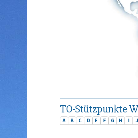
TO-Stützpunkte W
A
B
C
D
E
F
G
H
I