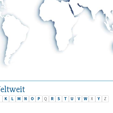
eltweit
J
K
L
M
N
O
P
Q
R
S
T
U
V
W
X
Y
Z