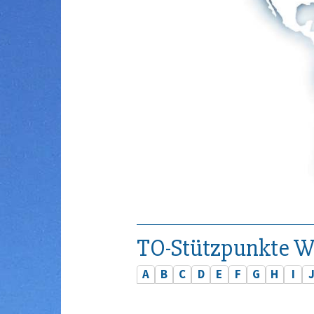
TO-Stützpunkte W
A
B
C
D
E
F
G
H
I