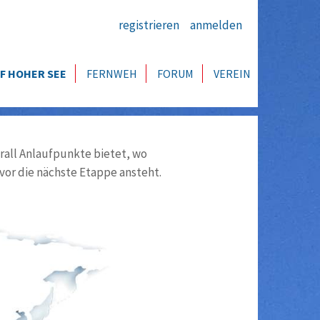
registrieren
anmelden
F HOHER SEE
FERNWEH
FORUM
VEREIN
all Anlaufpunkte bietet, wo
vor die nächste Etappe ansteht.