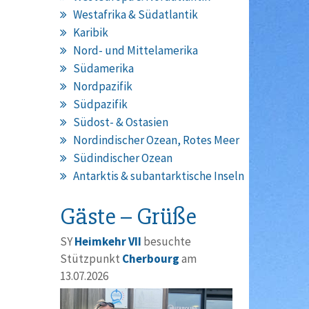
Westafrika & Südatlantik
Karibik
Nord- und Mittelamerika
Südamerika
Nordpazifik
Südpazifik
Südost- & Ostasien
Nordindischer Ozean, Rotes Meer
Südindischer Ozean
Antarktis & subantarktische Inseln
Gäste – Grüße
SY
Heimkehr VII
besuchte
Stützpunkt
Cherbourg
am
13.07.2026