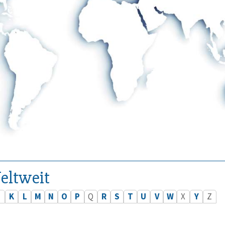
eltweit
J
K
L
M
N
O
P
Q
R
S
T
U
V
W
X
Y
Z