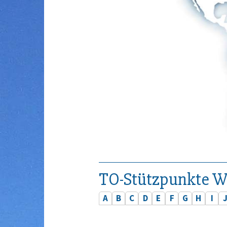
TO-Stützpunkte W
A
B
C
D
E
F
G
H
I