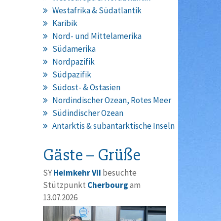
Westafrika & Südatlantik
Karibik
Nord- und Mittelamerika
Südamerika
Nordpazifik
Südpazifik
Südost- & Ostasien
Nordindischer Ozean, Rotes Meer
Südindischer Ozean
Antarktis & subantarktische Inseln
Gäste – Grüße
SY
Heimkehr VII
besuchte
Stützpunkt
Cherbourg
am
13.07.2026