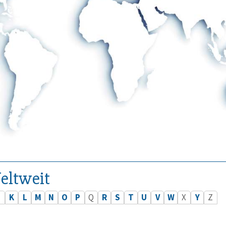
eltweit
J
K
L
M
N
O
P
Q
R
S
T
U
V
W
X
Y
Z