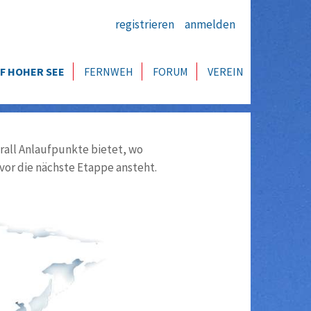
registrieren
anmelden
F HOHER SEE
FERNWEH
FORUM
VEREIN
all Anlaufpunkte bietet, wo
vor die nächste Etappe ansteht.