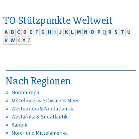
TO-Stützpunkte Weltweit
A
B
C
D
E
F
G
H
I
J
K
L
M
N
O
P
Q
R
S
T
U
V
W
X
Y
Z
Nach Regionen
Nordeuropa
Mittelmeer & Schwarzes Meer
Westeuropa & Nordatlantik
Westafrika & Südatlantik
Karibik
Nord- und Mittelamerika