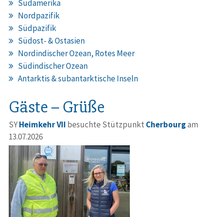
Südamerika
Nordpazifik
Südpazifik
Südost- & Ostasien
Nordindischer Ozean, Rotes Meer
Südindischer Ozean
Antarktis & subantarktische Inseln
Gäste – Grüße
SY
Heimkehr VII
besuchte Stützpunkt
Cherbourg
am
13.07.2026