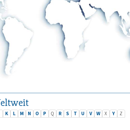
eltweit
J
K
L
M
N
O
P
Q
R
S
T
U
V
W
X
Y
Z