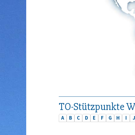
TO-Stützpunkte W
A
B
C
D
E
F
G
H
I