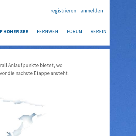
registrieren
anmelden
F HOHER SEE
FERNWEH
FORUM
VEREIN
all Anlaufpunkte bietet, wo
vor die nächste Etappe ansteht.