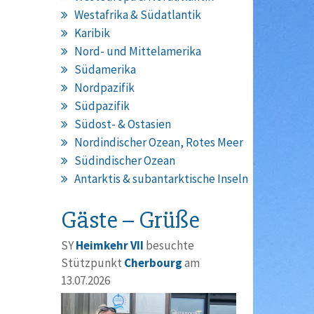
Westafrika & Südatlantik
Karibik
Nord- und Mittelamerika
Südamerika
Nordpazifik
Südpazifik
Südost- & Ostasien
Nordindischer Ozean, Rotes Meer
Südindischer Ozean
Antarktis & subantarktische Inseln
Gäste – Grüße
SY
Heimkehr VII
besuchte
Stützpunkt
Cherbourg
am
13.07.2026