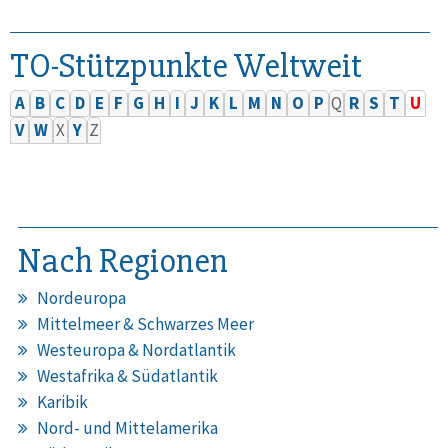
TO-Stützpunkte Weltweit
A
B
C
D
E
F
G
H
I
J
K
L
M
N
O
P
Q
R
S
T
U
V
W
X
Y
Z
Nach Regionen
Nordeuropa
Mittelmeer & Schwarzes Meer
Westeuropa & Nordatlantik
Westafrika & Südatlantik
Karibik
Nord- und Mittelamerika