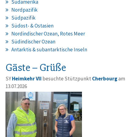
Südamerika
Nordpazifik
Südpazifik
Südost- & Ostasien
Nordindischer Ozean, Rotes Meer
Südindischer Ozean
Antarktis & subantarktische Inseln
Gäste – Grüße
SY
Heimkehr VII
besuchte Stützpunkt
Cherbourg
am
13.07.2026