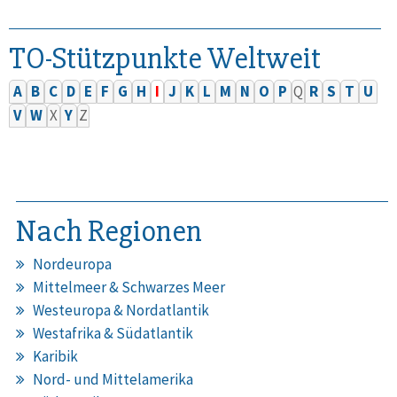
TO-Stützpunkte Weltweit
A
B
C
D
E
F
G
H
I
J
K
L
M
N
O
P
Q
R
S
T
U
V
W
X
Y
Z
Nach Regionen
Nordeuropa
Mittelmeer & Schwarzes Meer
Westeuropa & Nordatlantik
Westafrika & Südatlantik
Karibik
Nord- und Mittelamerika