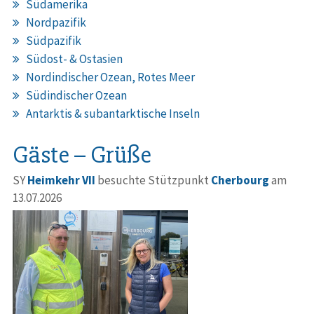
Südamerika
Nordpazifik
Südpazifik
Südost- & Ostasien
Nordindischer Ozean, Rotes Meer
Südindischer Ozean
Antarktis & subantarktische Inseln
Gäste – Grüße
SY
Heimkehr VII
besuchte Stützpunkt
Cherbourg
am
13.07.2026