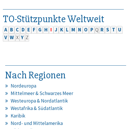
TO-Stützpunkte Weltweit
A
B
C
D
E
F
G
H
I
J
K
L
M
N
O
P
Q
R
S
T
U
V
W
X
Y
Z
Nach Regionen
Nordeuropa
Mittelmeer & Schwarzes Meer
Westeuropa & Nordatlantik
Westafrika & Südatlantik
Karibik
Nord- und Mittelamerika