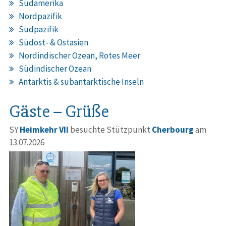
Südamerika
Nordpazifik
Südpazifik
Südost- & Ostasien
Nordindischer Ozean, Rotes Meer
Südindischer Ozean
Antarktis & subantarktische Inseln
Gäste – Grüße
SY
Heimkehr VII
besuchte Stützpunkt
Cherbourg
am
13.07.2026