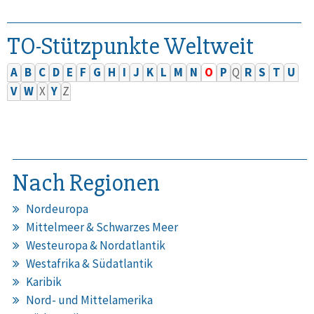
TO-Stützpunkte Weltweit
A
B
C
D
E
F
G
H
I
J
K
L
M
N
O
P
Q
R
S
T
U
V
W
X
Y
Z
Nach Regionen
Nordeuropa
Mittelmeer & Schwarzes Meer
Westeuropa & Nordatlantik
Westafrika & Südatlantik
Karibik
Nord- und Mittelamerika