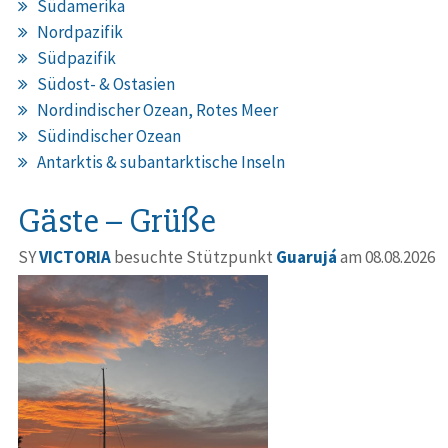
Südamerika
Nordpazifik
Südpazifik
Südost- & Ostasien
Nordindischer Ozean, Rotes Meer
Südindischer Ozean
Antarktis & subantarktische Inseln
Gäste – Grüße
SY
VICTORIA
besuchte Stützpunkt
Guarujá
am 08.08.2026