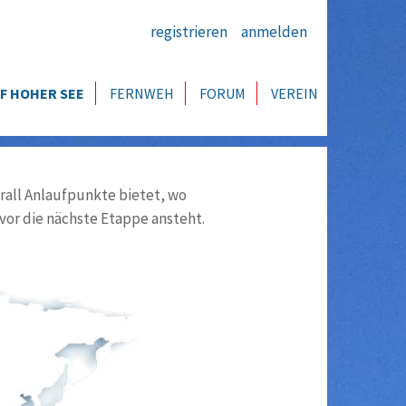
registrieren
anmelden
F HOHER SEE
FERNWEH
FORUM
VEREIN
all Anlaufpunkte bietet, wo
vor die nächste Etappe ansteht.