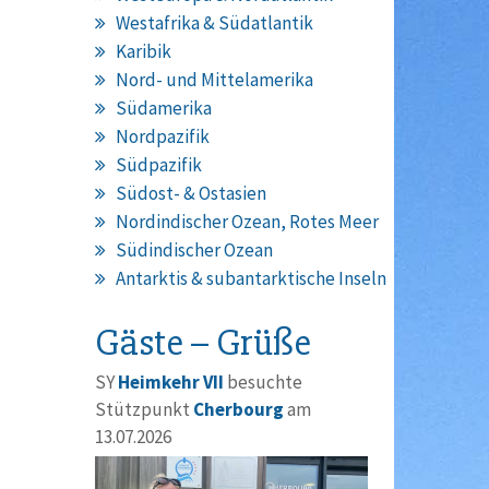
Westafrika & Südatlantik
Karibik
Nord- und Mittelamerika
Südamerika
Nordpazifik
Südpazifik
Südost- & Ostasien
Nordindischer Ozean, Rotes Meer
Südindischer Ozean
Antarktis & subantarktische Inseln
Gäste – Grüße
SY
Heimkehr VII
besuchte
Stützpunkt
Cherbourg
am
13.07.2026