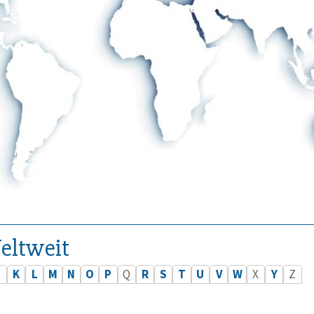
eltweit
J
K
L
M
N
O
P
Q
R
S
T
U
V
W
X
Y
Z