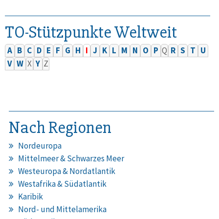
TO-Stützpunkte Weltweit
A
B
C
D
E
F
G
H
I
J
K
L
M
N
O
P
Q
R
S
T
U
V
W
X
Y
Z
Nach Regionen
Nordeuropa
Mittelmeer & Schwarzes Meer
Westeuropa & Nordatlantik
Westafrika & Südatlantik
Karibik
Nord- und Mittelamerika