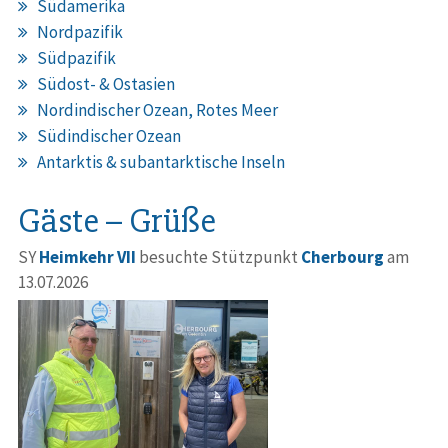
Südamerika
Nordpazifik
Südpazifik
Südost- & Ostasien
Nordindischer Ozean, Rotes Meer
Südindischer Ozean
Antarktis & subantarktische Inseln
Gäste – Grüße
SY
Heimkehr VII
besuchte Stützpunkt
Cherbourg
am
13.07.2026