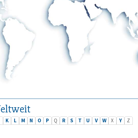
eltweit
J
K
L
M
N
O
P
Q
R
S
T
U
V
W
X
Y
Z