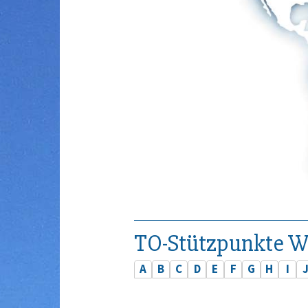
TO-Stützpunkte W
A
B
C
D
E
F
G
H
I