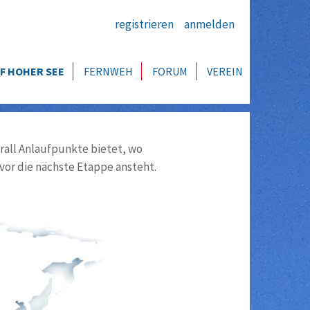
registrieren
anmelden
F HOHER SEE
FERNWEH
FORUM
VEREIN
all Anlaufpunkte bietet, wo
vor die nächste Etappe ansteht.