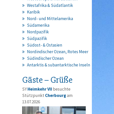
Westafrika & Südatlantik
Karibik
Nord- und Mittelamerika
Südamerika
Nordpazifik
Südpazifik
Südost- & Ostasien
Nordindischer Ozean, Rotes Meer
Südindischer Ozean
Antarktis & subantarktische Inseln
Gäste – Grüße
SY
Heimkehr VII
besuchte
Stützpunkt
Cherbourg
am
13.07.2026