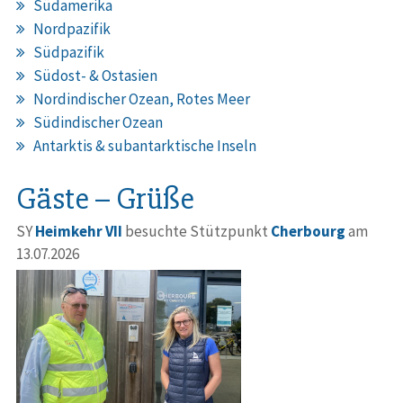
Südamerika
Nordpazifik
Südpazifik
Südost- & Ostasien
Nordindischer Ozean, Rotes Meer
Südindischer Ozean
Antarktis & subantarktische Inseln
Gäste – Grüße
SY
Heimkehr VII
besuchte Stützpunkt
Cherbourg
am
13.07.2026