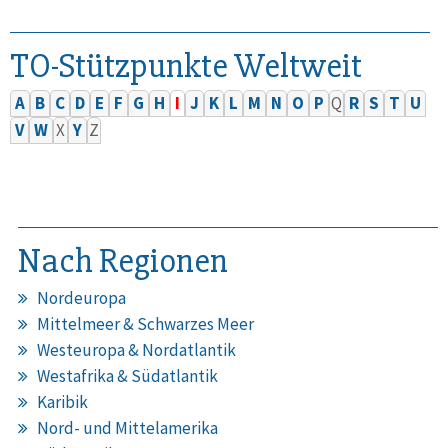
TO-Stützpunkte Weltweit
A
B
C
D
E
F
G
H
I
J
K
L
M
N
O
P
Q
R
S
T
U
V
W
X
Y
Z
Nach Regionen
Nordeuropa
Mittelmeer & Schwarzes Meer
Westeuropa & Nordatlantik
Westafrika & Südatlantik
Karibik
Nord- und Mittelamerika