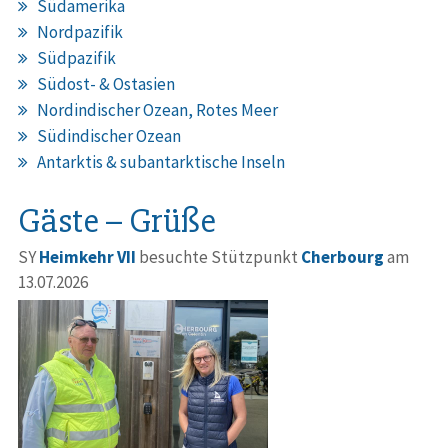
Südamerika
Nordpazifik
Südpazifik
Südost- & Ostasien
Nordindischer Ozean, Rotes Meer
Südindischer Ozean
Antarktis & subantarktische Inseln
Gäste – Grüße
SY
Heimkehr VII
besuchte Stützpunkt
Cherbourg
am
13.07.2026