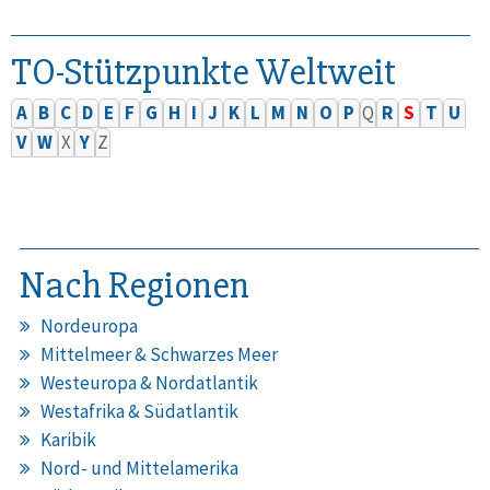
TO-Stützpunkte Weltweit
A
B
C
D
E
F
G
H
I
J
K
L
M
N
O
P
Q
R
S
T
U
V
W
X
Y
Z
Nach Regionen
Nordeuropa
Mittelmeer & Schwarzes Meer
Westeuropa & Nordatlantik
Westafrika & Südatlantik
Karibik
Nord- und Mittelamerika