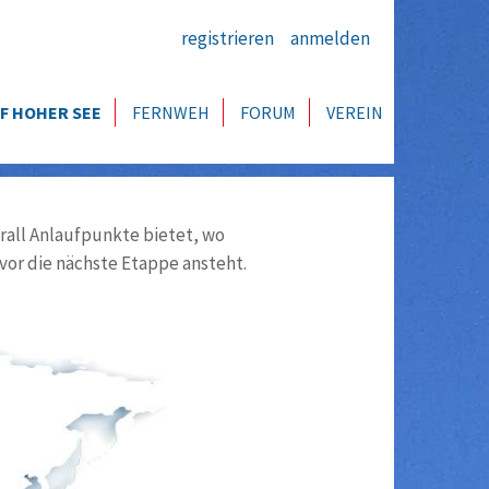
registrieren
anmelden
F HOHER SEE
FERNWEH
FORUM
VEREIN
all Anlaufpunkte bietet, wo
vor die nächste Etappe ansteht.