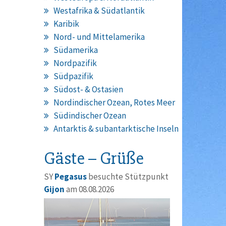
Westafrika & Südatlantik
Karibik
Nord- und Mittelamerika
Südamerika
Nordpazifik
Südpazifik
Südost- & Ostasien
Nordindischer Ozean, Rotes Meer
Südindischer Ozean
Antarktis & subantarktische Inseln
Gäste – Grüße
SY
Pegasus
besuchte Stützpunkt
Gijon
am 08.08.2026