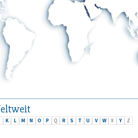
eltweit
J
K
L
M
N
O
P
Q
R
S
T
U
V
W
X
Y
Z