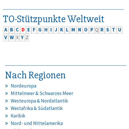
TO-Stützpunkte Weltweit
A
B
C
D
E
F
G
H
I
J
K
L
M
N
O
P
Q
R
S
T
U
V
W
X
Y
Z
Nach Regionen
Nordeuropa
Mittelmeer & Schwarzes Meer
Westeuropa & Nordatlantik
Westafrika & Südatlantik
Karibik
Nord- und Mittelamerika