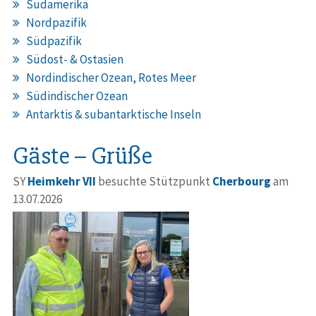
Südamerika
Nordpazifik
Südpazifik
Südost- & Ostasien
Nordindischer Ozean, Rotes Meer
Südindischer Ozean
Antarktis & subantarktische Inseln
Gäste – Grüße
SY
Heimkehr VII
besuchte Stützpunkt
Cherbourg
am
13.07.2026