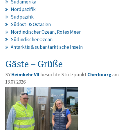
Südamerika
Nordpazifik
Südpazifik
Südost- & Ostasien
Nordindischer Ozean, Rotes Meer
Südindischer Ozean
Antarktis & subantarktische Inseln
Gäste – Grüße
SY
Heimkehr VII
besuchte Stützpunkt
Cherbourg
am
13.07.2026