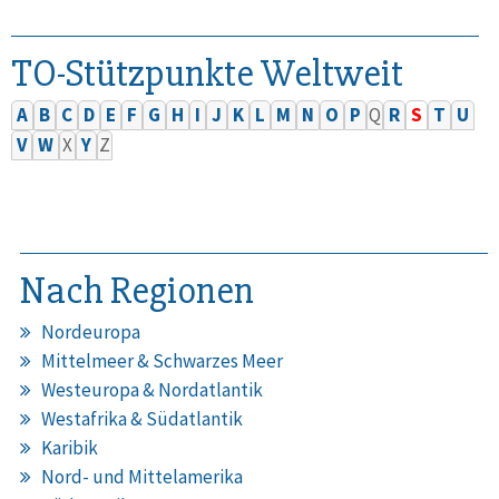
TO-Stützpunkte Weltweit
A
B
C
D
E
F
G
H
I
J
K
L
M
N
O
P
Q
R
S
T
U
V
W
X
Y
Z
Nach Regionen
Nordeuropa
Mittelmeer & Schwarzes Meer
Westeuropa & Nordatlantik
Westafrika & Südatlantik
Karibik
Nord- und Mittelamerika