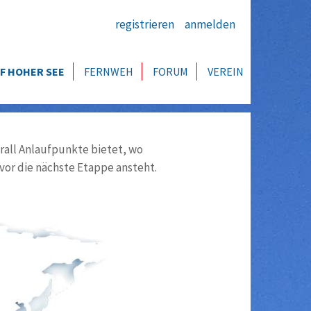
registrieren
anmelden
F HOHER SEE
FERNWEH
FORUM
VEREIN
all Anlaufpunkte bietet, wo
vor die nächste Etappe ansteht.