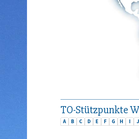
TO-Stützpunkte W
A
B
C
D
E
F
G
H
I