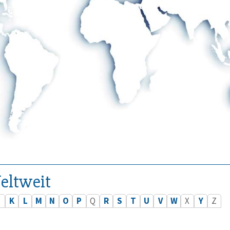
eltweit
J
K
L
M
N
O
P
Q
R
S
T
U
V
W
X
Y
Z