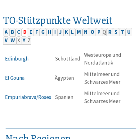
TO-Stützpunkte Weltweit
A
B
C
D
E
F
G
H
I
J
K
L
M
N
O
P
Q
R
S
T
U
V
W
X
Y
Z
Westeuropa und
Edinburgh
Schottland
Nordatlantik
Mittelmeer und
El Gouna
Ägypten
Schwarzes Meer
Mittelmeer und
Empuriabrava/Roses
Spanien
Schwarzes Meer
Nach Regionen