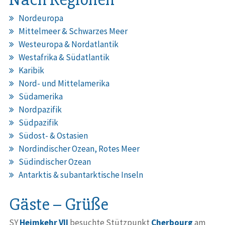
Nordeuropa
Mittelmeer & Schwarzes Meer
Westeuropa & Nordatlantik
Westafrika & Südatlantik
Karibik
Nord- und Mittelamerika
Südamerika
Nordpazifik
Südpazifik
Südost- & Ostasien
Nordindischer Ozean, Rotes Meer
Südindischer Ozean
Antarktis & subantarktische Inseln
Gäste – Grüße
SY
Heimkehr VII
besuchte Stützpunkt
Cherbourg
am