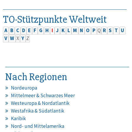
TO-Stützpunkte Weltweit
A
B
C
D
E
F
G
H
I
J
K
L
M
N
O
P
Q
R
S
T
U
V
W
X
Y
Z
Nach Regionen
Nordeuropa
Mittelmeer & Schwarzes Meer
Westeuropa & Nordatlantik
Westafrika & Südatlantik
Karibik
Nord- und Mittelamerika