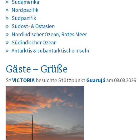
Südamerika
Nordpazifik
Südpazifik
Südost- & Ostasien
Nordindischer Ozean, Rotes Meer
Südindischer Ozean
Antarktis & subantarktische Inseln
Gäste – Grüße
SY
VICTORIA
besuchte Stützpunkt
Guarujá
am 08.08.2026