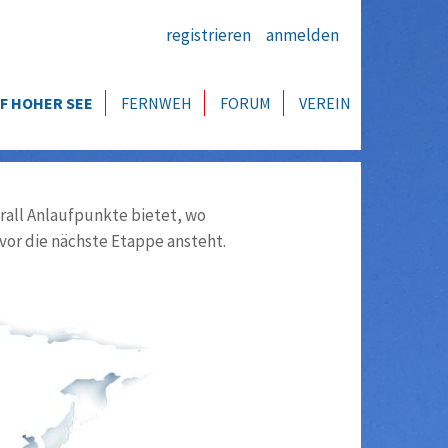
registrieren
anmelden
F HOHER SEE
FERNWEH
FORUM
VEREIN
all Anlaufpunkte bietet, wo
vor die nächste Etappe ansteht.