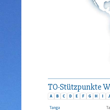
TO-Stützpunkte W
A
B
C
D
E
F
G
H
I
Tanga
Ta