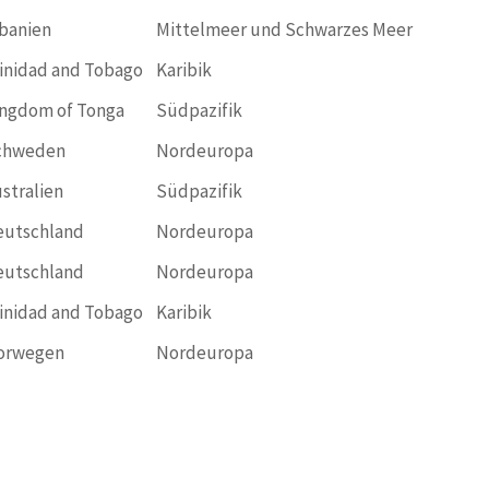
banien
Mittelmeer und Schwarzes Meer
inidad and Tobago
Karibik
ngdom of Tonga
Südpazifik
chweden
Nordeuropa
stralien
Südpazifik
eutschland
Nordeuropa
eutschland
Nordeuropa
inidad and Tobago
Karibik
orwegen
Nordeuropa