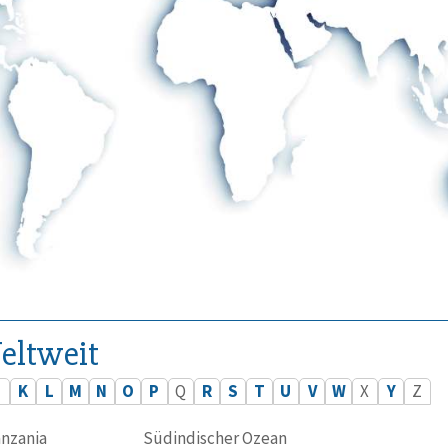
eltweit
J
K
L
M
N
O
P
Q
R
S
T
U
V
W
X
Y
Z
nzania
Südindischer Ozean