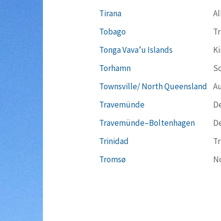
Tirana
Al
Tobago
Tr
Tonga Vava’u Islands
Ki
Torhamn
S
Townsville/ North Queensland
Au
Travemünde
D
Travemünde–Boltenhagen
D
Trinidad
Tr
Tromsø
N