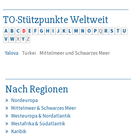
TO-Stützpunkte Weltweit
A
B
C
D
E
F
G
H
I
J
K
L
M
N
O
P
Q
R
S
T
U
V
W
X
Y
Z
Yalova
Türkei
Mittelmeer und Schwarzes Meer
Nach Regionen
Nordeuropa
Mittelmeer & Schwarzes Meer
Westeuropa & Nordatlantik
Westafrika & Südatlantik
Karibik