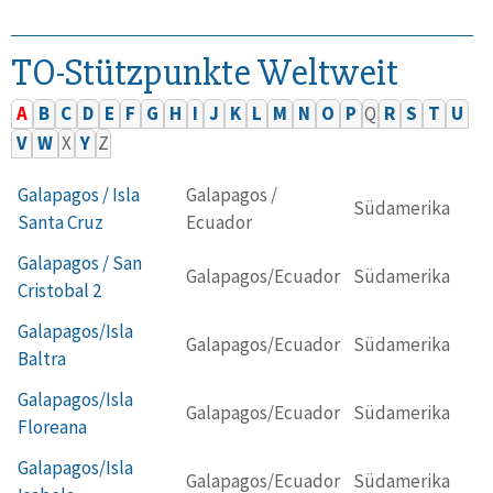
TO-Stützpunkte Weltweit
A
B
C
D
E
F
G
H
I
J
K
L
M
N
O
P
Q
R
S
T
U
V
W
X
Y
Z
Galapagos / Isla
Galapagos /
Südamerika
Santa Cruz
Ecuador
Galapagos / San
Galapagos/Ecuador
Südamerika
Cristobal 2
Galapagos/Isla
Galapagos/Ecuador
Südamerika
Baltra
Galapagos/Isla
Galapagos/Ecuador
Südamerika
Floreana
Galapagos/Isla
Galapagos/Ecuador
Südamerika