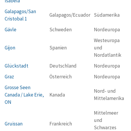
Isabela
Galapagos/San
Galapagos/Ecuador
Südamerika
Cristobal 1
Gävle
Schweden
Nordeuropa
Westeuropa
Gijon
Spanien
und
Nordatlantik
Glückstadt
Deutschland
Nordeuropa
Graz
Österreich
Nordeuropa
Grosse Seen
Nord- und
Canada / Lake Erie,
Kanada
Mittelamerika
ON
Mittelmeer
und
Gruissan
Frankreich
Schwarzes