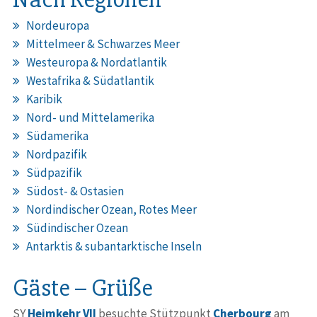
Nordeuropa
Mittelmeer & Schwarzes Meer
Westeuropa & Nordatlantik
Westafrika & Südatlantik
Karibik
Nord- und Mittelamerika
Südamerika
Nordpazifik
Südpazifik
Südost- & Ostasien
Nordindischer Ozean, Rotes Meer
Südindischer Ozean
Antarktis & subantarktische Inseln
Gäste – Grüße
SY
Heimkehr VII
besuchte Stützpunkt
Cherbourg
am