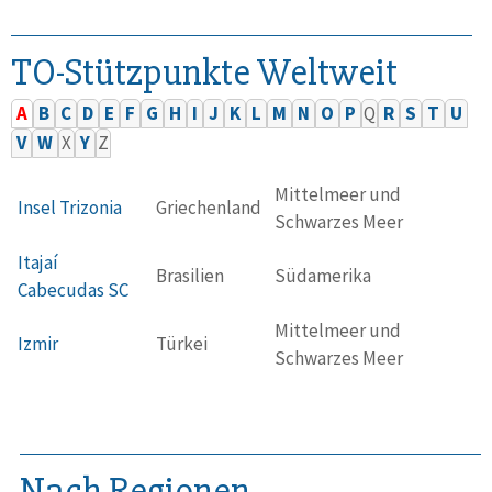
TO-Stützpunkte Weltweit
A
B
C
D
E
F
G
H
I
J
K
L
M
N
O
P
Q
R
S
T
U
V
W
X
Y
Z
Mittelmeer und
Insel Trizonia
Griechenland
Schwarzes Meer
Itajaí
Brasilien
Südamerika
Cabecudas SC
Mittelmeer und
Izmir
Türkei
Schwarzes Meer
Nach Regionen