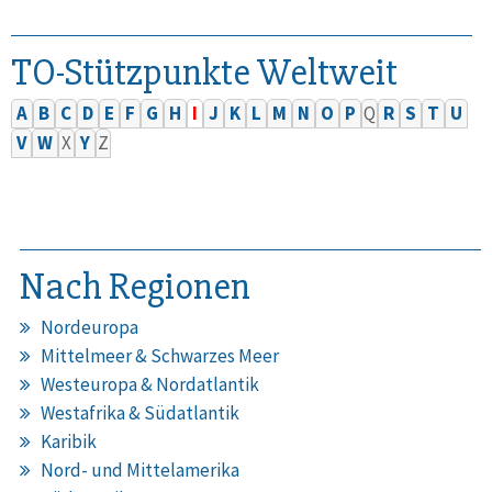
TO-Stützpunkte Weltweit
A
B
C
D
E
F
G
H
I
J
K
L
M
N
O
P
Q
R
S
T
U
V
W
X
Y
Z
Nach Regionen
Nordeuropa
Mittelmeer & Schwarzes Meer
Westeuropa & Nordatlantik
Westafrika & Südatlantik
Karibik
Nord- und Mittelamerika