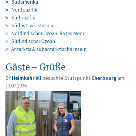
Südamerika
Nordpazifik
Südpazifik
Südost- & Ostasien
Nordindischer Ozean, Rotes Meer
Südindischer Ozean
Antarktis & subantarktische Inseln
Gäste – Grüße
SY
Heimkehr VII
besuchte Stützpunkt
Cherbourg
am
13.07.2026