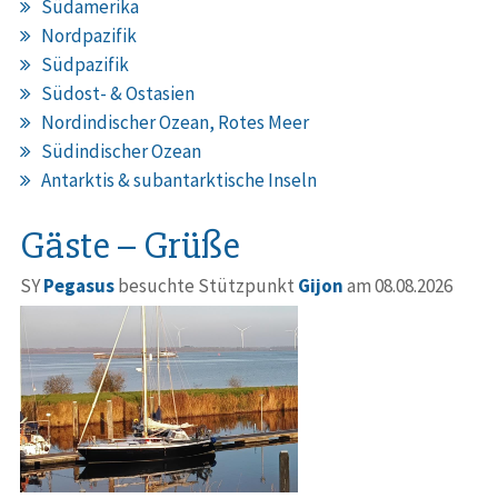
Südamerika
Nordpazifik
Südpazifik
Südost- & Ostasien
Nordindischer Ozean, Rotes Meer
Südindischer Ozean
Antarktis & subantarktische Inseln
Gäste – Grüße
SY
Pegasus
besuchte Stützpunkt
Gijon
am 08.08.2026