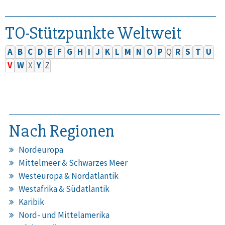
TO-Stützpunkte Weltweit
A
B
C
D
E
F
G
H
I
J
K
L
M
N
O
P
Q
R
S
T
U
V
W
X
Y
Z
Nach Regionen
Nordeuropa
Mittelmeer & Schwarzes Meer
Westeuropa & Nordatlantik
Westafrika & Südatlantik
Karibik
Nord- und Mittelamerika