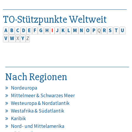
TO-Stützpunkte Weltweit
A
B
C
D
E
F
G
H
I
J
K
L
M
N
O
P
Q
R
S
T
U
V
W
X
Y
Z
Nach Regionen
Nordeuropa
Mittelmeer & Schwarzes Meer
Westeuropa & Nordatlantik
Westafrika & Südatlantik
Karibik
Nord- und Mittelamerika