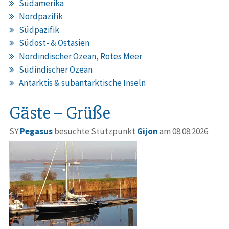
Südamerika
Nordpazifik
Südpazifik
Südost- & Ostasien
Nordindischer Ozean, Rotes Meer
Südindischer Ozean
Antarktis & subantarktische Inseln
Gäste – Grüße
SY
Pegasus
besuchte Stützpunkt
Gijon
am 08.08.2026