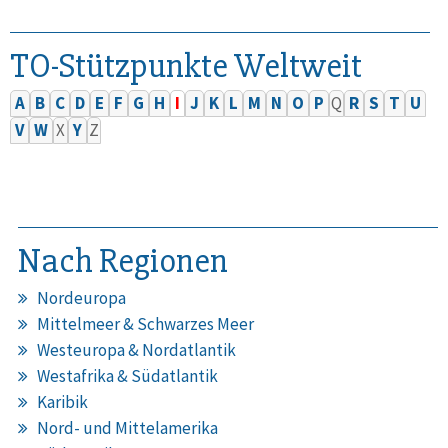
TO-Stützpunkte Weltweit
A
B
C
D
E
F
G
H
I
J
K
L
M
N
O
P
Q
R
S
T
U
V
W
X
Y
Z
Nach Regionen
Nordeuropa
Mittelmeer & Schwarzes Meer
Westeuropa & Nordatlantik
Westafrika & Südatlantik
Karibik
Nord- und Mittelamerika