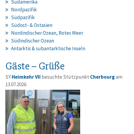
Südamerika
Nordpazifik
Südpazifik
Südost- & Ostasien
Nordindischer Ozean, Rotes Meer
Südindischer Ozean
Antarktis & subantarktische Inseln
Gäste – Grüße
SY
Heimkehr VII
besuchte Stützpunkt
Cherbourg
am
13.07.2026