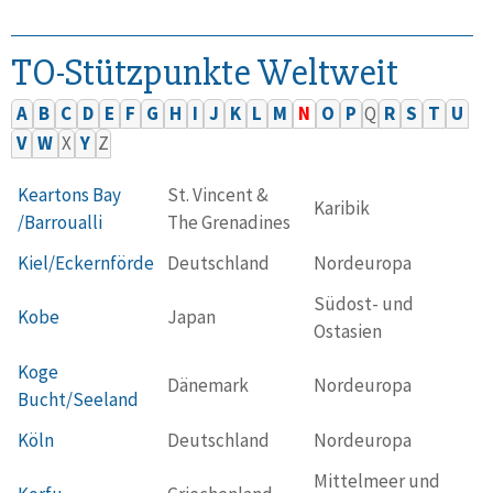
TO-Stützpunkte Weltweit
A
B
C
D
E
F
G
H
I
J
K
L
M
N
O
P
Q
R
S
T
U
V
W
X
Y
Z
Keartons Bay
St. Vincent &
Karibik
/Barroualli
The Grenadines
Kiel/Eckernförde
Deutschland
Nordeuropa
Südost- und
Kobe
Japan
Ostasien
Koge
Dänemark
Nordeuropa
Bucht/Seeland
Köln
Deutschland
Nordeuropa
Mittelmeer und