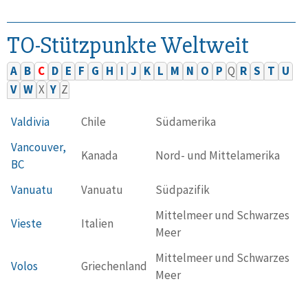
TO-Stützpunkte Weltweit
A
B
C
D
E
F
G
H
I
J
K
L
M
N
O
P
Q
R
S
T
U
V
W
X
Y
Z
Valdivia
Chile
Südamerika
Vancouver,
Kanada
Nord- und Mittelamerika
BC
Vanuatu
Vanuatu
Südpazifik
Mittelmeer und Schwarzes
Vieste
Italien
Meer
Mittelmeer und Schwarzes
Volos
Griechenland
Meer