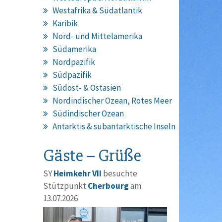
Westafrika & Südatlantik
Karibik
Nord- und Mittelamerika
Südamerika
Nordpazifik
Südpazifik
Südost- & Ostasien
Nordindischer Ozean, Rotes Meer
Südindischer Ozean
Antarktis & subantarktische Inseln
Gäste – Grüße
SY
Heimkehr VII
besuchte
Stützpunkt
Cherbourg
am
13.07.2026