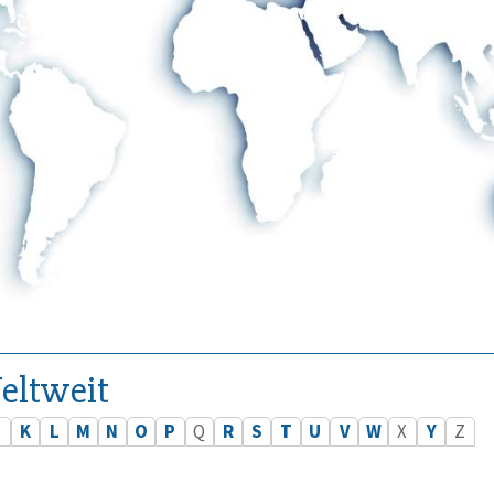
eltweit
J
K
L
M
N
O
P
Q
R
S
T
U
V
W
X
Y
Z