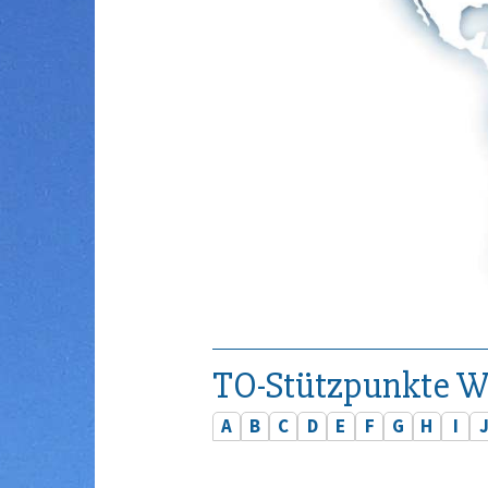
TO-Stützpunkte W
A
B
C
D
E
F
G
H
I