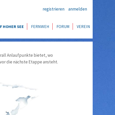
registrieren
anmelden
F HOHER SEE
FERNWEH
FORUM
VEREIN
all Anlaufpunkte bietet, wo
vor die nächste Etappe ansteht.