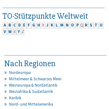
TO-Stützpunkte Weltweit
A
B
C
D
E
F
G
H
I
J
K
L
M
N
O
P
Q
R
S
T
U
V
W
X
Y
Z
Nach Regionen
Nordeuropa
Mittelmeer & Schwarzes Meer
Westeuropa & Nordatlantik
Westafrika & Südatlantik
Karibik
Nord- und Mittelamerika