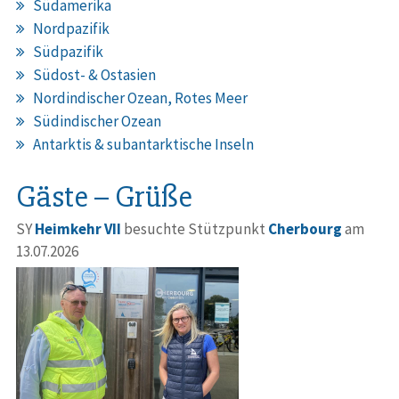
Südamerika
Nordpazifik
Südpazifik
Südost- & Ostasien
Nordindischer Ozean, Rotes Meer
Südindischer Ozean
Antarktis & subantarktische Inseln
Gäste – Grüße
SY
Heimkehr VII
besuchte Stützpunkt
Cherbourg
am
13.07.2026