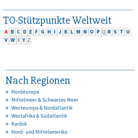
TO-Stützpunkte Weltweit
A
B
C
D
E
F
G
H
I
J
K
L
M
N
O
P
Q
R
S
T
U
V
W
X
Y
Z
Nach Regionen
Nordeuropa
Mittelmeer & Schwarzes Meer
Westeuropa & Nordatlantik
Westafrika & Südatlantik
Karibik
Nord- und Mittelamerika