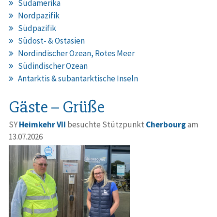
Südamerika
Nordpazifik
Südpazifik
Südost- & Ostasien
Nordindischer Ozean, Rotes Meer
Südindischer Ozean
Antarktis & subantarktische Inseln
Gäste – Grüße
SY
Heimkehr VII
besuchte Stützpunkt
Cherbourg
am
13.07.2026