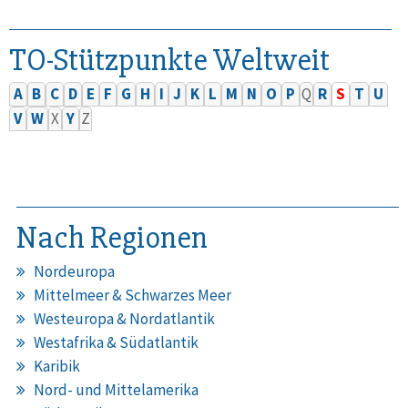
TO-Stützpunkte Weltweit
A
B
C
D
E
F
G
H
I
J
K
L
M
N
O
P
Q
R
S
T
U
V
W
X
Y
Z
Nach Regionen
Nordeuropa
Mittelmeer & Schwarzes Meer
Westeuropa & Nordatlantik
Westafrika & Südatlantik
Karibik
Nord- und Mittelamerika