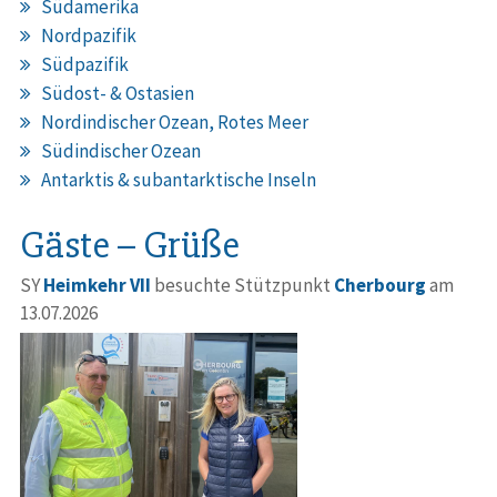
Südamerika
Nordpazifik
Südpazifik
Südost- & Ostasien
Nordindischer Ozean, Rotes Meer
Südindischer Ozean
Antarktis & subantarktische Inseln
Gäste – Grüße
SY
Heimkehr VII
besuchte Stützpunkt
Cherbourg
am
13.07.2026