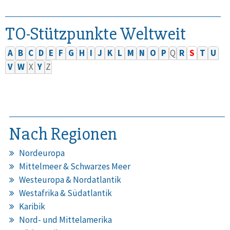
TO-Stützpunkte Weltweit
A
B
C
D
E
F
G
H
I
J
K
L
M
N
O
P
Q
R
S
T
U
V
W
X
Y
Z
Nach Regionen
Nordeuropa
Mittelmeer & Schwarzes Meer
Westeuropa & Nordatlantik
Westafrika & Südatlantik
Karibik
Nord- und Mittelamerika