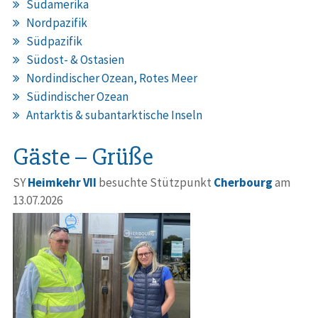
Südamerika
Nordpazifik
Südpazifik
Südost- & Ostasien
Nordindischer Ozean, Rotes Meer
Südindischer Ozean
Antarktis & subantarktische Inseln
Gäste – Grüße
SY
Heimkehr VII
besuchte Stützpunkt
Cherbourg
am
13.07.2026