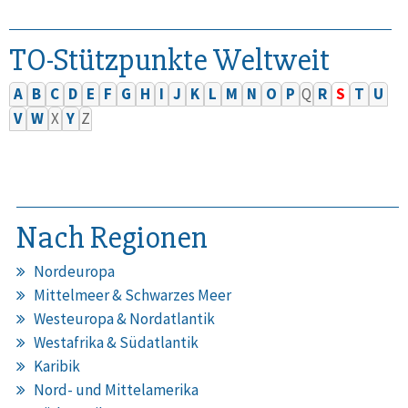
TO-Stützpunkte Weltweit
A
B
C
D
E
F
G
H
I
J
K
L
M
N
O
P
Q
R
S
T
U
V
W
X
Y
Z
Nach Regionen
Nordeuropa
Mittelmeer & Schwarzes Meer
Westeuropa & Nordatlantik
Westafrika & Südatlantik
Karibik
Nord- und Mittelamerika