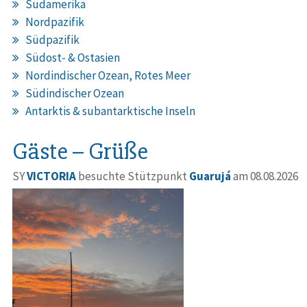
Südamerika
Nordpazifik
Südpazifik
Südost- & Ostasien
Nordindischer Ozean, Rotes Meer
Südindischer Ozean
Antarktis & subantarktische Inseln
Gäste – Grüße
SY
VICTORIA
besuchte Stützpunkt
Guarujá
am 08.08.2026