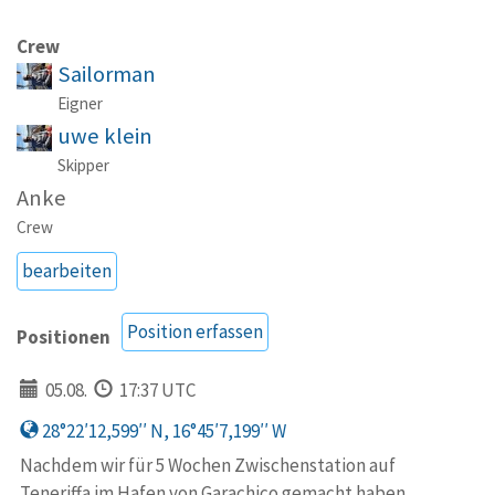
Crew
Sailorman
Eigner
uwe klein
Skipper
Anke
Crew
bearbeiten
Position erfassen
Positionen
05.08.
17:37 UTC
28°22′12,599′′ N, 16°45′7,199′′ W
Nachdem wir für 5 Wochen Zwischenstation auf
Teneriffa im Hafen von Garachico gemacht haben,