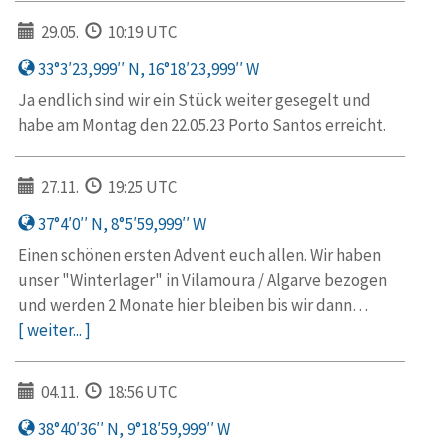
29.05.
10:19 UTC
33°3′23,999′′ N, 16°18′23,999′′ W
Ja endlich sind wir ein Stück weiter gesegelt und
habe am Montag den 22.05.23 Porto Santos erreicht.
27.11.
19:25 UTC
37°4′0′′ N, 8°5′59,999′′ W
Einen schönen ersten Advent euch allen. Wir haben
unser "Winterlager" in Vilamoura / Algarve bezogen
und werden 2 Monate hier bleiben bis wir dann…
[ weiter... ]
04.11.
18:56 UTC
38°40′36′′ N, 9°18′59,999′′ W