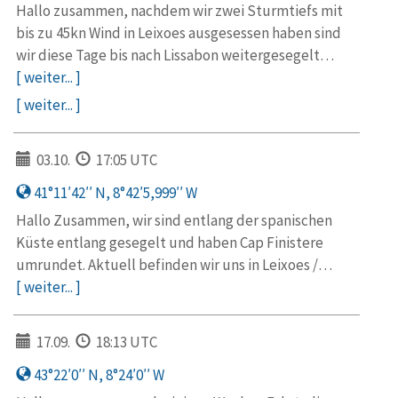
Hallo zusammen, nachdem wir zwei Sturmtiefs mit
bis zu 45kn Wind in Leixoes ausgesessen haben sind
wir diese Tage bis nach Lissabon weitergesegelt…
[ weiter... ]
[ weiter... ]
03.10.
17:05 UTC
41°11′42′′ N, 8°42′5,999′′ W
Hallo Zusammen, wir sind entlang der spanischen
Küste entlang gesegelt und haben Cap Finistere
umrundet. Aktuell befinden wir uns in Leixoes /…
[ weiter... ]
17.09.
18:13 UTC
43°22′0′′ N, 8°24′0′′ W