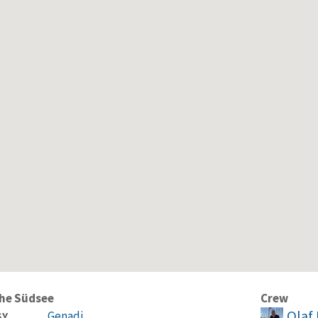
he Südsee
Crew
Olaf 
Genadi
SY