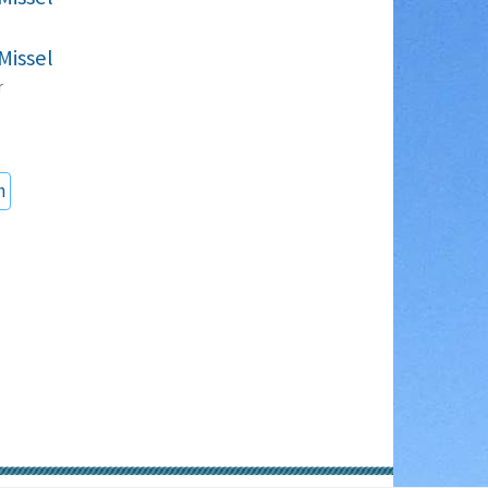
Missel
r
n