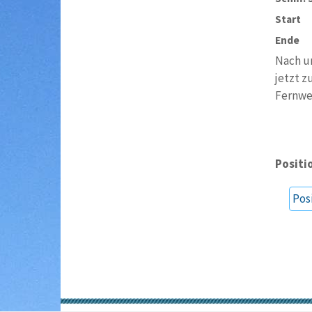
Start
Ende
Nach un
jetzt z
Fernwe
Positi
Pos