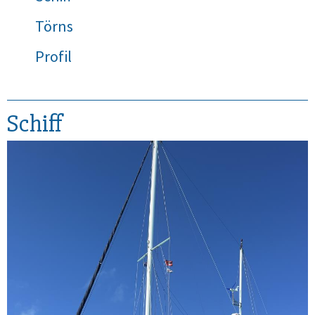
Törns
Profil
Schiff