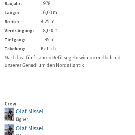
1978
Baujahr:
16,00
m
Länge:
4,25
m
Breite:
18,000
t
Verdrängung:
1,95
m
Tiefgang:
Ketsch
Takelung:
Nach fast fünf Jahren Refit segeln wir nun endlich mit
unserer Genadi um den Nordatlantik
Crew
Olaf Missel
Eigner
Olaf Missel