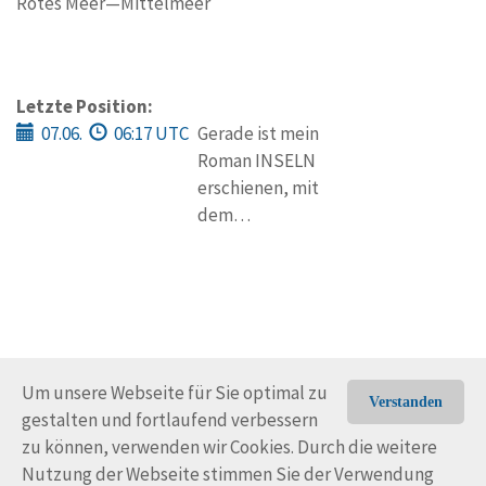
Rotes Meer—Mittelmeer
Letzte Position:
07.06.
06:17 UTC
Gerade ist mein
Roman INSELN
erschienen, mit
dem…
Um unsere Webseite für Sie optimal zu
Verstanden
gestalten und fortlaufend verbessern
© Trans-Ocean e.V. 2010-2026
Impressum
Kontakt
zu können, verwenden wir Cookies. Durch die weitere
Nutzungsbedingungen
Rechtliche Hinweise
Nutzung der Webseite stimmen Sie der Verwendung