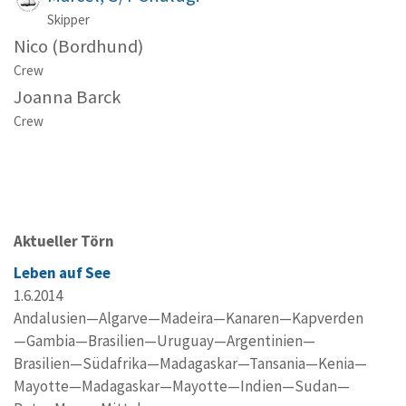
Skipper
Nico (Bordhund)
Crew
Joanna Barck
Crew
Aktueller Törn
Leben auf See
1.6.2014
Andalusien—Algarve—Madeira—Kanaren—Kapverden
—Gambia—Brasilien—Uruguay—Argentinien—
Brasilien—Südafrika—Madagaskar—Tansania—Kenia—
Mayotte—Madagaskar—Mayotte—Indien—Sudan—