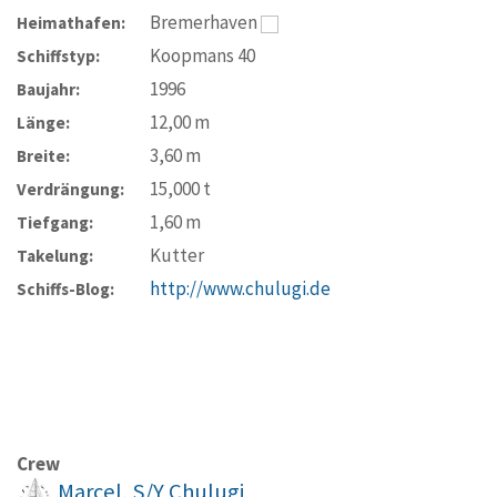
Bremerhaven
Heimathafen:
Koopmans 40
Schiffstyp:
1996
Baujahr:
12,00
m
Länge:
3,60
m
Breite:
15,000
t
Verdrängung:
1,60
m
Tiefgang:
Kutter
Takelung:
http://www.chulugi.de
Schiffs-Blog:
Crew
Marcel, S/Y Chulugi