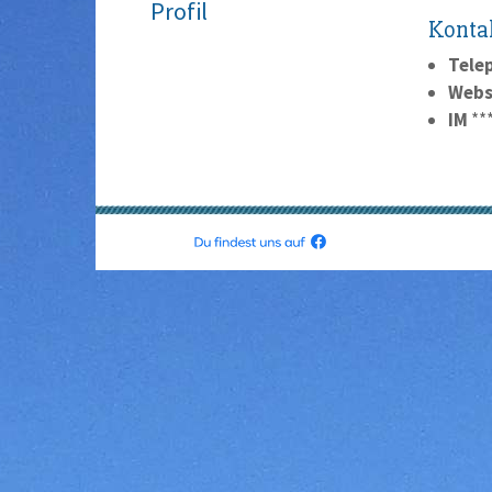
Profil
Konta
Tele
Webs
IM
**