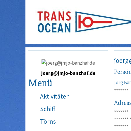
joerg
Persön
joerg@jmjo-banzhaf.de
Menü
Jörg
Ba
*******
Aktivitäten
Adres
Schiff
*******
*******
Törns
*******