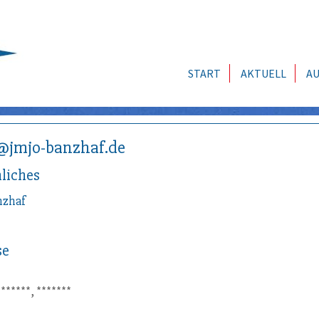
START
AKTUELL
AU
@jmjo-banzhaf.de
liches
nzhaf
se
*******, *******