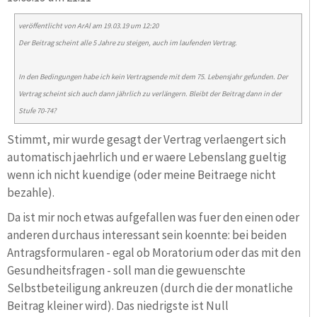
veröffentlicht von
ArAl
am 19.03.19 um 12:20
Der Beitrag scheint alle 5 Jahre zu steigen, auch im laufenden Vertrag.
In den Bedingungen habe ich kein Vertragsende mit dem 75. Lebensjahr gefunden. Der
Vertrag scheint sich auch dann jährlich zu verlängern. Bleibt der Beitrag dann in der
Stufe 70-74?
Stimmt, mir wurde gesagt der Vertrag verlaengert sich
automatisch jaehrlich und er waere Lebenslang gueltig
wenn ich nicht kuendige (oder meine Beitraege nicht
bezahle).
Da ist mir noch etwas aufgefallen was fuer den einen oder
anderen durchaus interessant sein koennte: bei beiden
Antragsformularen - egal ob Moratorium oder das mit den
Gesundheitsfragen - soll man die gewuenschte
Selbstbeteiligung ankreuzen (durch die der monatliche
Beitrag kleiner wird). Das niedrigste ist Null