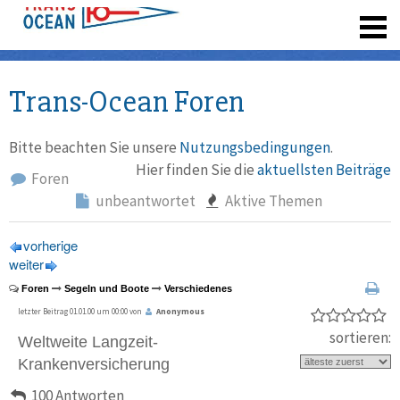
registrieren
Trans-Ocean Foren
Bitte beachten Sie unsere
Nutzungsbedingungen
.
Hier finden Sie die
aktuellsten Beiträge
Foren
unbeantwortet
Aktive Themen
vorherige
weiter
Foren
Segeln und Boote
Verschiedenes
letzter Beitrag 01.01.00 um 00:00 von
Anonymous
sortieren:
Weltweite Langzeit-
Krankenversicherung
100 Antworten