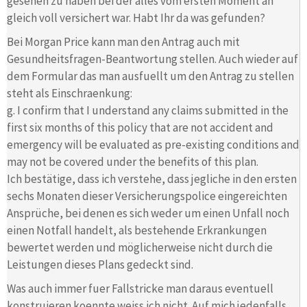
gesehen zu haben bei der alles vom ersten Moment an
gleich voll versichert war. Habt Ihr da was gefunden?
Bei Morgan Price kann man den Antrag auch mit
Gesundheitsfragen-Beantwortung stellen. Auch wieder auf
dem Formular das man ausfuellt um den Antrag zu stellen
steht als Einschraenkung:
g. I confirm that I understand any claims submitted in the
first six months of this policy that are not accident and
emergency will be evaluated as pre-existing conditions and
may not be covered under the benefits of this plan.
Ich bestätige, dass ich verstehe, dass jegliche in den ersten
sechs Monaten dieser Versicherungspolice eingereichten
Ansprüche, bei denen es sich weder um einen Unfall noch
einen Notfall handelt, als bestehende Erkrankungen
bewertet werden und möglicherweise nicht durch die
Leistungen dieses Plans gedeckt sind.
Was auch immer fuer Fallstricke man daraus eventuell
konstruieren koennte weiss ich nicht. Auf mich jedenfalls