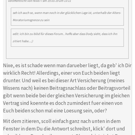
veröffentlicht von
Nixe77
am 19.03.19 um 13:11
seh ich auch so, wenn man noch in der glücklichen Lage ist, unterhalb der Alters-
Moratoriumsgrenze zu sein
edit: ich bin zu blöd für dieses Forum.. hoffe aber dass Dody sieht, dass ich ihn
zitiert habe...;)
Nixe, es ist schade wenn man darueber liegt, da geb' ich Dir
wirklich Recht! Allerdings, einer von Euch beiden liegt
drunter. Und weil es bei dieser Art Versicherung (meines
Wissens nach) keinen Beitragsnachlass oder Beitragsvorteil
gibt wenn beide bei der gleichen Versicherung im gleichen
Vertrag sind koennte es doch zumindest fuer einen von
Euch beiden schon mal eine Loesung sein, oder?
Mit dem zitieren, scoll einfach ganz nach unten in dem
Fenster in dem Du die Antwort schreibst, klick' dort und