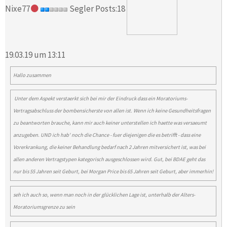
Nixe77
Segler Posts:18
19.03.19 um 13:11
Hallo zusammen
Unter dem Aspekt verstaerkt sich bei mir der Eindruck dass ein Moratoriums-
Vertragsabschluss der bombensicherste von allen ist. Wenn ich keine Gesundheitsfragen
zu beantworten brauche, kann mir auch keiner unterstellen ich haette was versaeumt
anzugeben. UND ich hab' noch die Chance - fuer diejenigen die es betrifft - dass eine
Vorerkrankung, die keiner Behandlung bedarf nach 2 Jahren mitversichert ist, was bei
allen anderen Vertragstypen kategorisch ausgeschlossen wird. Gut, bei BDAE geht das
nur bis 55 Jahren seit Geburt, bei Morgan Price bis 65 Jahren seit Geburt, aber immerhin!
seh ich auch so, wenn man noch in der glücklichen Lage ist, unterhalb der Alters-
Moratoriumsgrenze zu sein