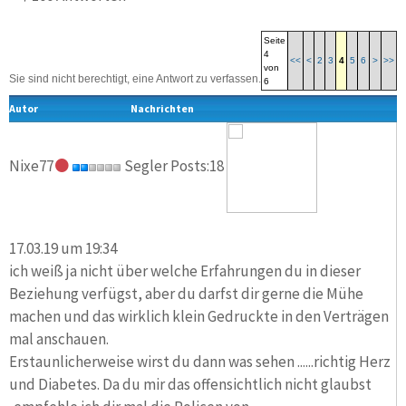
Seite
4
<<
<
2
3
4
5
6
>
>>
von
Sie sind nicht berechtigt, eine Antwort zu verfassen.
6
Autor
Nachrichten
Nixe77
Segler Posts:18
17.03.19 um 19:34
ich weiß ja nicht über welche Erfahrungen du in dieser
Beziehung verfügst, aber du darfst dir gerne die Mühe
machen und das wirklich klein Gedruckte in den Verträgen
mal anschauen.
Erstaunlicherweise wirst du dann was sehen ......richtig Herz
und Diabetes. Da du mir das offensichtlich nicht glaubst