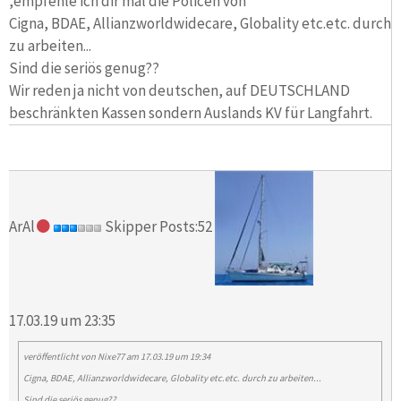
,empfehle ich dir mal die Policen von
Cigna, BDAE, Allianzworldwidecare, Globality etc.etc. durch
zu arbeiten...
Sind die seriös genug??
Wir reden ja nicht von deutschen, auf DEUTSCHLAND
beschränkten Kassen sondern Auslands KV für Langfahrt.
ArAl
Skipper Posts:52
17.03.19 um 23:35
veröffentlicht von
Nixe77
am 17.03.19 um 19:34
Cigna, BDAE, Allianzworldwidecare, Globality etc.etc. durch zu arbeiten...
Sind die seriös genug??