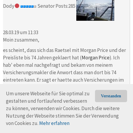
Dody
Senator Posts:285
28.03.19 um 11:33
Moin zusammen,
es scheint, dass sich das Raetsel mit Morgan Price und der
Preisliste bis 74 Jahren geklaert hat (
Morgan Price
). Ich
hab' eben mal nachgefragt und bekam von meinem
Versicherungsmakler die Anwort dass man dort bis 74
eintreten kann. Er sagt er haette auch Versicherungen im
Programm bei denen man in hoeherem Alter als 74
Um unsere Webseite für Sie optimal zu
eintreten kann.
Verstanden
gestalten und fortlaufend verbessern
Fuer den Fall dass das jemanden interessieren sollte, hier
zu können, verwenden wir Cookies. Durch die weitere
das Email:
Nutzung der Webseite stimmen Sie der Verwendung
... vielen Dank für Ihre E-Mail.
von Cookies zu.
Mehr erfahren