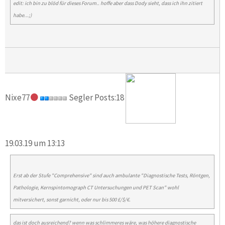
edit: ich bin zu blöd für dieses Forum.. hoffe aber dass Dody sieht, dass ich ihn zitiert
habe...;)
Nixe77
Segler Posts:18
19.03.19 um 13:13
Erst ab der Stufe "Comprehensive" sind auch ambulante "Diagnostische Tests, Röntgen,
Pathologie, Kernspintomograph CT Untersuchungen und PET Scan" wohl
mitversichert, sonst garnicht, oder nur bis 500 £/$/€.
das ist doch ausreichend? wenn was schlimmeres wäre, was höhere diagnostische