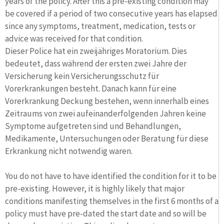
years of the policy. After this a pre-existing condition may
be covered if a period of two consecutive years has elapsed
since any symptoms, treatment, medication, tests or
advice was received for that condition.
Dieser Police hat ein zweijähriges Moratorium. Dies
bedeutet, dass während der ersten zwei Jahre der
Versicherung kein Versicherungsschutz für
Vorerkrankungen besteht. Danach kann für eine
Vorerkrankung Deckung bestehen, wenn innerhalb eines
Zeitraums von zwei aufeinanderfolgenden Jahren keine
Symptome aufgetreten sind und Behandlungen,
Medikamente, Untersuchungen oder Beratung für diese
Erkrankung nicht notwendig waren.
You do not have to have identified the condition for it to be
pre-existing. However, it is highly likely that major
conditions manifesting themselves in the first 6 months of a
policy must have pre-dated the start date and so will be