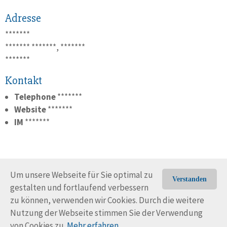
Adresse
*******
*******
*******, *******
*******
Kontakt
Telephone
*******
Website
*******
IM
*******
Um unsere Webseite für Sie optimal zu
Verstanden
gestalten und fortlaufend verbessern
© Trans-Ocean e.V. 2010-2026
Impressum
Kontakt
zu können, verwenden wir Cookies. Durch die weitere
Nutzungsbedingungen
Rechtliche Hinweise
Nutzung der Webseite stimmen Sie der Verwendung
von Cookies zu.
Mehr erfahren