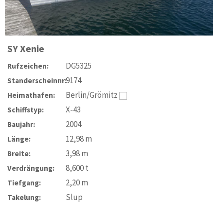
SY
Xenie
DG5325
Rufzeichen:
9174
Standerscheinnr:
Berlin/Grömitz
Heimathafen:
X-43
Schiffstyp:
2004
Baujahr:
12,98
m
Länge:
3,98
m
Breite:
8,600
t
Verdrängung:
2,20
m
Tiefgang:
Slup
Takelung: