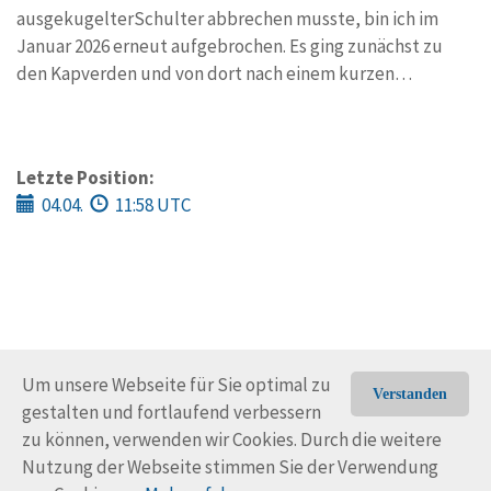
ausgekugelterSchulter abbrechen musste, bin ich im
Januar 2026 erneut aufgebrochen. Es ging zunächst zu
den Kapverden und von dort nach einem kurzen…
Letzte Position:
04.04.
11:58 UTC
Um unsere Webseite für Sie optimal zu
Verstanden
gestalten und fortlaufend verbessern
© Trans-Ocean e.V. 2010-2026
Impressum
Kontakt
zu können, verwenden wir Cookies. Durch die weitere
Nutzungsbedingungen
Rechtliche Hinweise
Nutzung der Webseite stimmen Sie der Verwendung